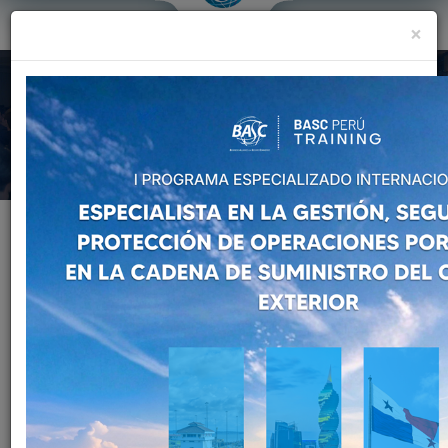
×
Formación y Capacitación
Preocupados por la mejora constante en la Gestión y Control en la
Cadena de Suministro.
Home
Formación y Capacitación
Auditores Internos
AUDITORES INTERNOS
BORRAR