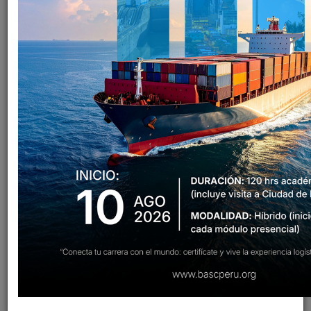
Empresa
Nombre del auditor
Información
BOMAREA S.R.L.
Carla Fiorela Clavo García
VER MÁS
BOMAREA S.R.L.
Shyrley Diaz Calderón
VER MÁS
BOMAREA S.R.L.
Jaime Ivan Burgos Mena
VER MÁS
BOMAREA S.R.L.
Guillermo Raul Mestanza
VER MÁS
Lopez
BOMAREA S.R.L.
Karen Ivonne Bautista Gil
VER MÁS
BOMAREA S.R.L.
Kassandra Geraldine Layza
VER MÁS
Pastor
BOMAREA S.R.L.
Francia Cruzado Vargas