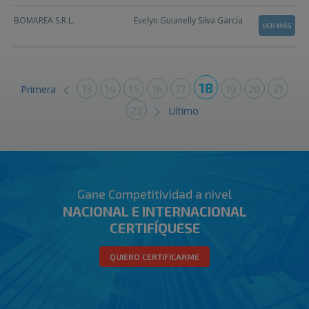
BOMAREA S.R.L.
Evelyn Guianelly Silva García
VER MÁS
18
13
14
15
16
17
19
20
21
Primera
22
Ultimo
Gane Competitividad a nivel
NACIONAL E INTERNACIONAL
CERTIFÍQUESE
QUIERO CERTIFICARME