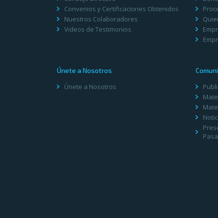
Convenios y Certificaciones Obtenidos
Proc
Nuestros Colaboradores
Quie
Videos de Testimonios
Empr
Empr
Únete a Nosotros
Comuni
Únete a Nosotros
Publ
Mater
Mater
Notic
Pres
Pasa