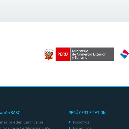
cación BASC
PERÚ CERTIFICATION
énes pueden Certificarse?
Nosotros
icios de la Certificación BASC
Beneficios