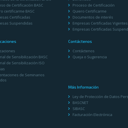
eso de Certificación BASC
Proceso de Certificación
ro certificarme BASC
Quiero Certificarme
esas Certificadas
Documentos de interés
esas Suspendidas
Empresas Certificadas Vigentes
Empresas Certificadas Suspen
caciones
Contáctenos
icaciones
Contáctenos
ial de Sensibilización BASC
Queja o Sugerencia
ial de Sensibilización ISO
ias
entaciones de Seminarios
dos
Más Información
Ley de Protección de Datos Per
BASCNET
SIBASC
Facturación Electrónica