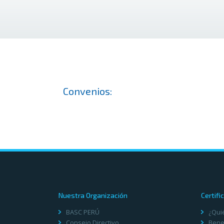
Convenios:
Nuestra Organización
Certifi
BASC PERÚ
¿Qui
Consejo Directivo
Benef