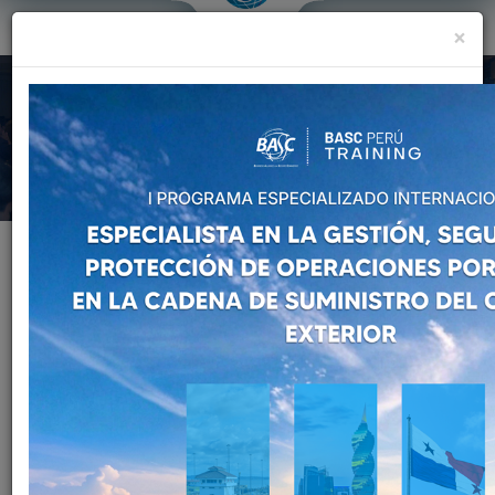
×
Formación y Capacitación
Preocupados por la mejora constante en la Gestión y Control en la
Cadena de Suministro.
Home
Formación y Capacitación
Cursos y Eventos BASC
CURSOS Y EVENTOS BASC
Manténgase actualizado con los Cursos, Talleres, Charlas,
Seminarios, Foros y Programas Especializados ofrecidos
por BASC PERÚ.