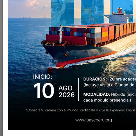
TODOS
FOROS
PROGRAMAS ESPECIALIZADOS
CURSOS
TALLERES
SEMINARIOS
CHARLAS
CURSOS ISO