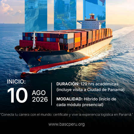
Home
Formación y Capacitación
Cursos y Eventos BASC
mación mensual
Cursos y Eventos BASC
Cursos ISO
Cursos OPR
Audito
CURSOS Y EVENTOS BASC