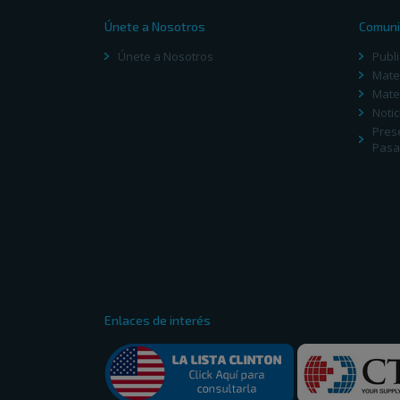
Únete a Nosotros
Comuni
Únete a Nosotros
Publ
Mater
Mater
Notic
Pres
Pasa
Enlaces de interés