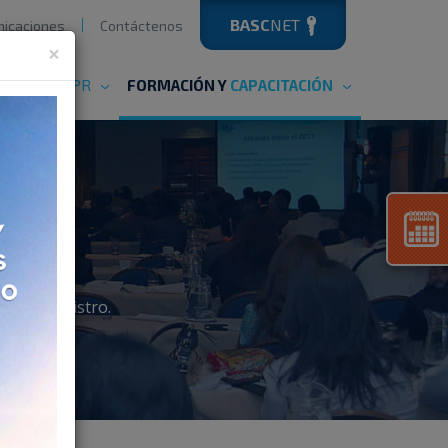
BASC
NET
icaciones
Contáctenos
×
ERVICIOS
OPR
FORMACIÓN Y
CAPACITACIÓN
 de Suministro.