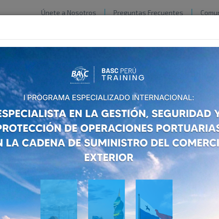
Únete a Nosotros
Preguntas Frecuentes
Comun
ACIÓN
CERTIFICACIÓN
BASC
PERÚ
CERTIFICATION
S
Formación y Capacitación
r la mejora constante en la Gestión y Control en la Cadena