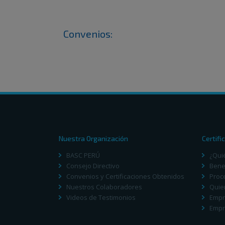
Convenios:
Nuestra Organización
Certifi
BASC PERÚ
¿Qui
Consejo Directivo
Benef
Convenios y Certificaciones Obtenidos
Proc
Nuestros Colaboradores
Quie
Videos de Testimonios
Empr
Empr