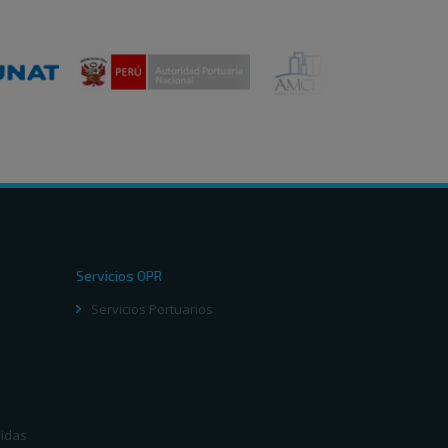
Servicios OPR
Servicios Portuarios
didas