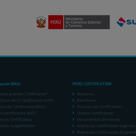
cación BASC
PERÚ CERTIFICATION
énes pueden Certificarse?
Nosotros
icios de la Certificación BASC
Beneficios
eso de Certificación BASC
Proceso de Certificación
ro certificarme BASC
Quiero Certificarme
esas Certificadas
Documentos de interés
esas Suspendidas
Empresas Certificadas Vigentes
Empresas Certificadas Suspen