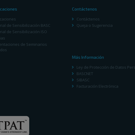
caciones
Contáctenos
icaciones
Contáctenos
ial de Sensibilización BASC
Queja o Sugerencia
ial de Sensibilización ISO
ias
entaciones de Seminarios
dos
Más Información
Ley de Protección de Datos Per
BASCNET
SIBASC
Facturación Electrónica